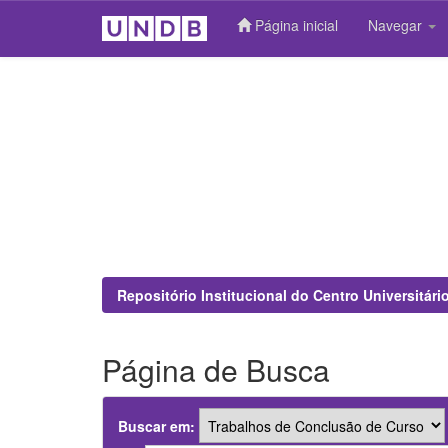
Página inicial
Navegar
Skip
navigation
Repositório Institucional do Centro Universitár
Página de Busca
Buscar em: