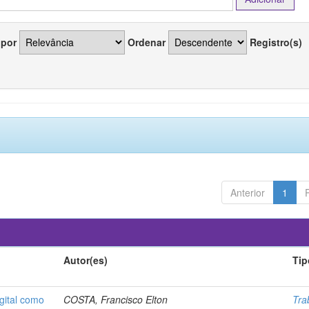
 por
Ordenar
Registro(s)
Anterior
1
Autor(es)
Tip
gital como
COSTA, Francisco Elton
Tra