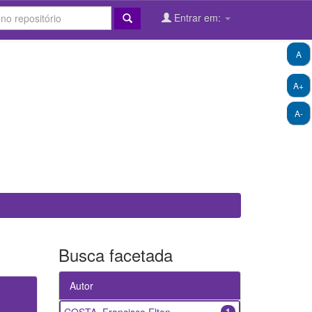
Entrar em:
A
A+
A-
Busca facetada
Autor
1