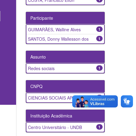
COSTA, Francisco Elton
Participante
GUIMARÃES, Walline Alves
1
SANTOS, Donny Wallesson dos
1
Assunto
Redes sociais
1
CNPQ
CIENCIAS SOCIAIS APLICADAS
1
Instituição Acadêmica
Centro Universitário - UNDB
1