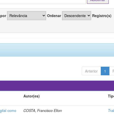
 por
Ordenar
Registro(s)
Anterior
1
Autor(es)
Tip
gital como
COSTA, Francisco Elton
Tra