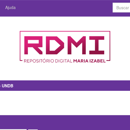
Ajuda
io UNDB