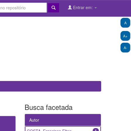
Entrar em:
A
A+
A-
Busca facetada
Autor
1