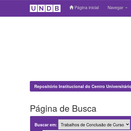
Página inicial
Navegar
Skip
navigation
Repositório Institucional do Centro Universitár
Página de Busca
Buscar em: