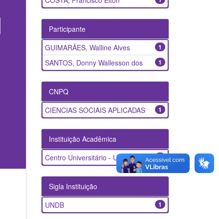
COSTA, Francisco Elton
Participante
GUIMARÃES, Walline Alves
1
SANTOS, Donny Wallesson dos
1
CNPQ
CIENCIAS SOCIAIS APLICADAS
1
Instituição Acadêmica
Centro Universitário - UNDB
1
Sigla Instituição
UNDB
1