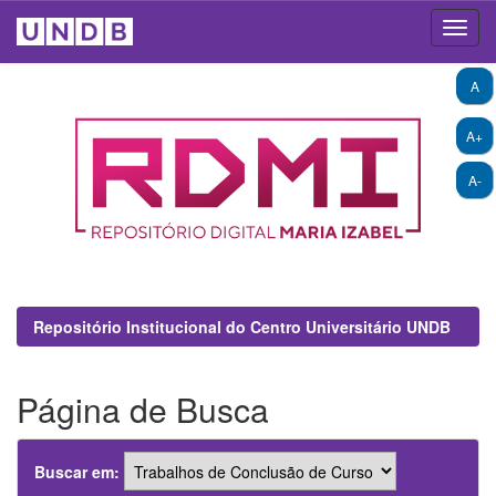
Skip
A
navigation
A+
A-
Repositório Institucional do Centro Universitário UNDB
Página de Busca
Buscar em: