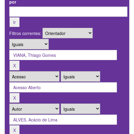
por
Filtros correntes: