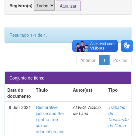
Registro(s)
Resultado 1-1 de 1.
Anterior
1
Póximo
Conjunto de itens:
Data do
Título
Autor(es)
Tipo
documento
6-Jun-2021
Restorative
ALVES, Acácio
Trabalho
justice and the
de Lima
de
right to free
Conclusão
sexual
de Curso
orientation and