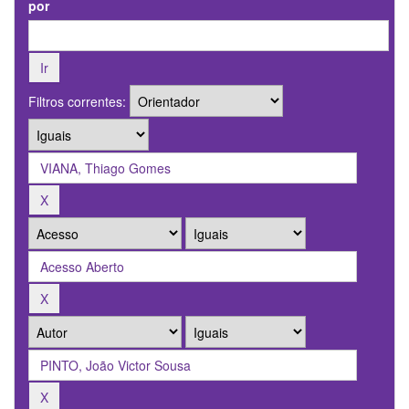
por
Filtros correntes: