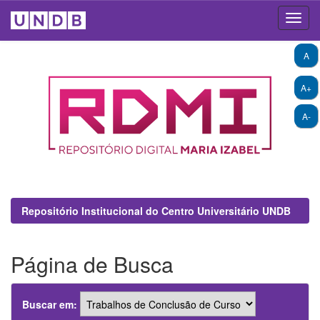
Skip
A
navigation
A+
A-
Repositório Institucional do Centro Universitário UNDB
Página de Busca
Buscar em: