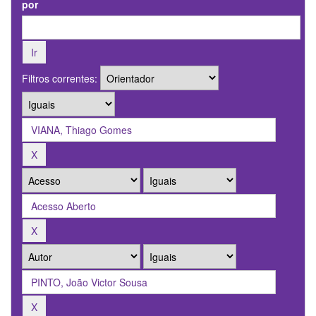
por
Filtros correntes: