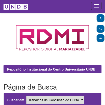
Skip
A
navigation
A+
A-
Repositório Institucional do Centro Universitário UNDB
Página de Busca
Buscar em: