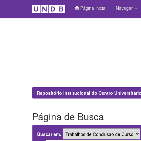
Página inicial
Navegar
Skip
navigation
Repositório Institucional do Centro Universitár
Página de Busca
Buscar em: