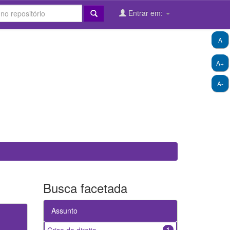
Entrar em:
A
A+
A-
Busca facetada
Assunto
1