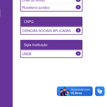
Crise do direito
Pluralismo jurídico
1
CNPQ
CIENCIAS SOCIAIS APLICADAS
1
Sigla Instituição
UNDB
1