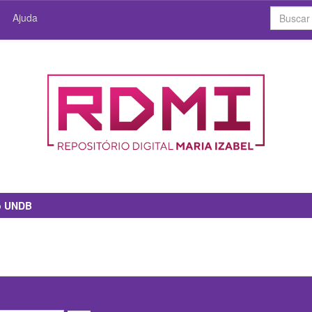
Ajuda
io UNDB