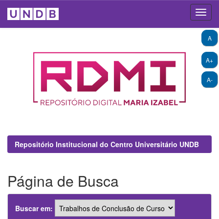
Skip
A
navigation
A+
A-
Repositório Institucional do Centro Universitário UNDB
Página de Busca
Buscar em: