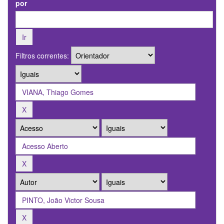
por
Filtros correntes: