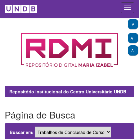
Skip
A
navigation
A+
A-
Repositório Institucional do Centro Universitário UNDB
Página de Busca
Buscar em: