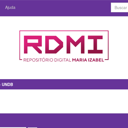
Ajuda
io UNDB