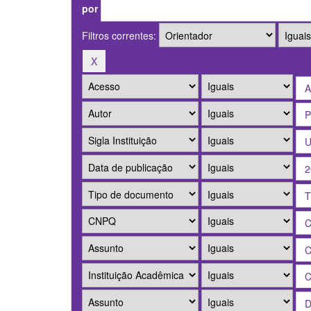
por
Filtros correntes: