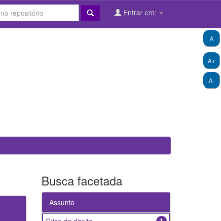
Entrar em:
A
A+
A-
Busca facetada
Assunto
1