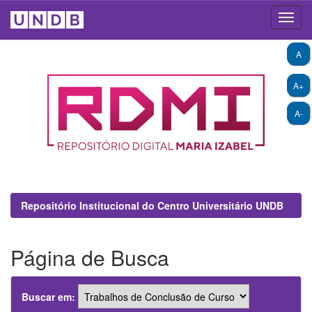
Skip
A
navigation
A+
A-
Repositório Institucional do Centro Universitário UNDB
Página de Busca
Buscar em: