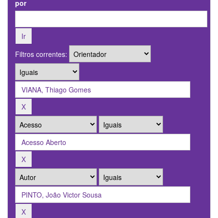
por
Filtros correntes: