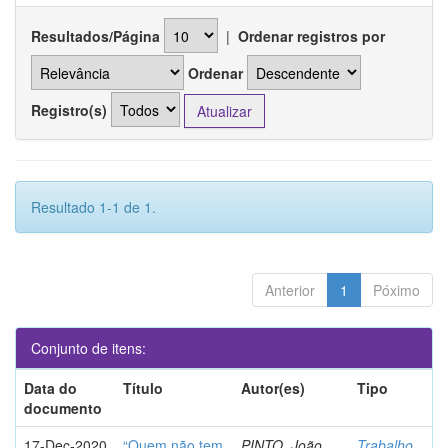
Resultados/Página
|
Ordenar registros por
Ordenar
Registro(s)
Resultado 1-1 de 1.
Anterior
1
Póximo
Conjunto de itens:
Data do
Título
Autor(es)
Tipo
documento
17-Dec-2020
“Quem não tem
PINTO, João
Trabalho