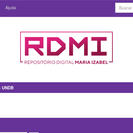
Ajuda
io UNDB