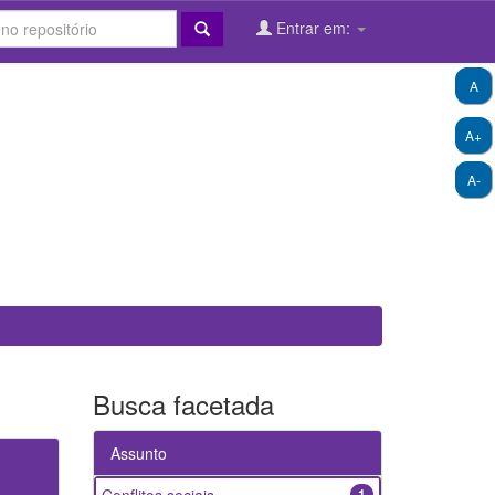
Entrar em:
A
A+
A-
Busca facetada
Assunto
1