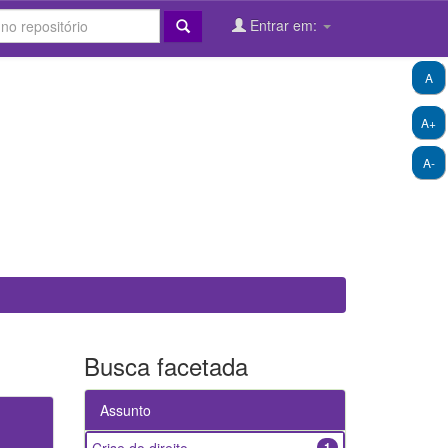
Entrar em:
A
A+
A-
Busca facetada
Assunto
1