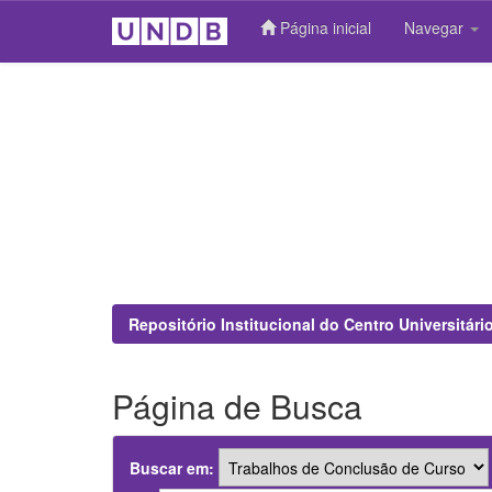
Página inicial
Navegar
Skip
navigation
Repositório Institucional do Centro Universitár
Página de Busca
Buscar em: