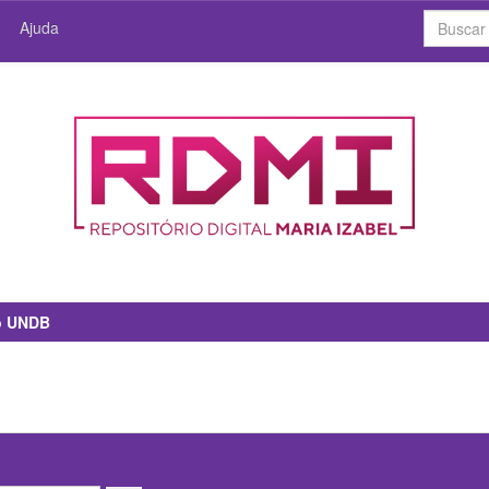
Ajuda
io UNDB