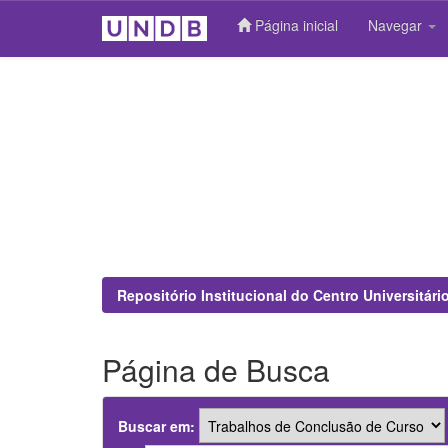
Página inicial
Navegar
Skip
navigation
Repositório Institucional do Centro Universitár
Página de Busca
Buscar em: