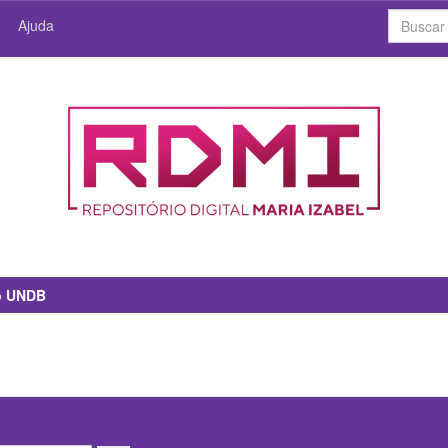
Ajuda
io UNDB