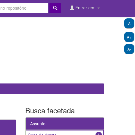
Entrar em:
A
A+
A-
Busca facetada
Assunto
1