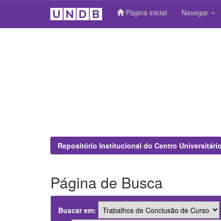
Página inicial
Navegar
Skip
navigation
Repositório Institucional do Centro Universitár
Página de Busca
Buscar em: