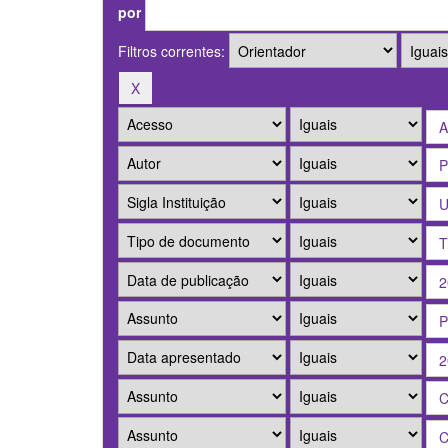
por
Filtros correntes: