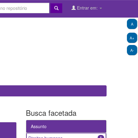
Entrar em:
A
A+
A-
Busca facetada
Assunto
1