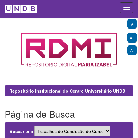
Skip
A
navigation
A+
A-
Repositório Institucional do Centro Universitário UNDB
Página de Busca
Buscar em: