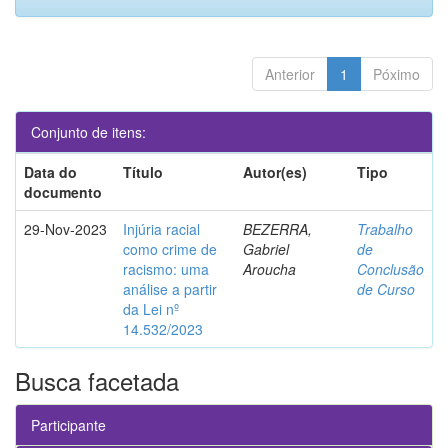
Anterior
1
Póximo
Conjunto de itens:
Data do
Título
Autor(es)
Tipo
documento
29-Nov-2023
Injúria racial
BEZERRA,
Trabalho
como crime de
Gabriel
de
racismo: uma
Aroucha
Conclusão
análise a partir
de Curso
da Lei nº
14.532/2023
Busca facetada
Participante