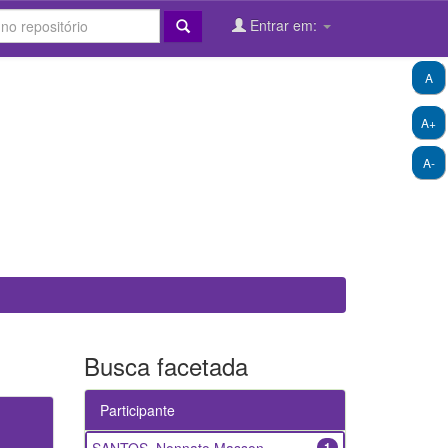
Entrar em:
A
A+
A-
Busca facetada
Participante
1