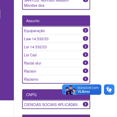
SANTOS, Nonnato Masson
Mendes dos
Assunto
Equiparação
1
Law 14,532/23
1
Lei 14.532/23
1
Lei Caó
1
Racial slur
1
Racism
1
Racismo
1
CNPQ
CIENCIAS SOCIAIS APLICADAS
1