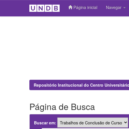
Página inicial
Navegar
Skip
navigation
Repositório Institucional do Centro Universitár
Página de Busca
Buscar em: