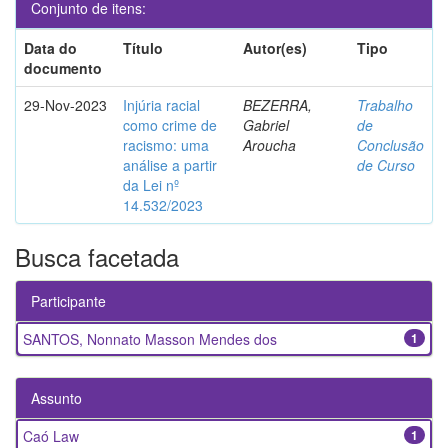
Conjunto de itens:
Data do
Título
Autor(es)
Tipo
documento
29-Nov-2023
Injúria racial
BEZERRA,
Trabalho
como crime de
Gabriel
de
racismo: uma
Aroucha
Conclusão
análise a partir
de Curso
da Lei nº
14.532/2023
Busca facetada
Participante
SANTOS, Nonnato Masson Mendes dos
1
Assunto
Caó Law
1