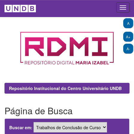
Skip
A
navigation
A+
A-
Repositório Institucional do Centro Universitário UNDB
Página de Busca
Buscar em: