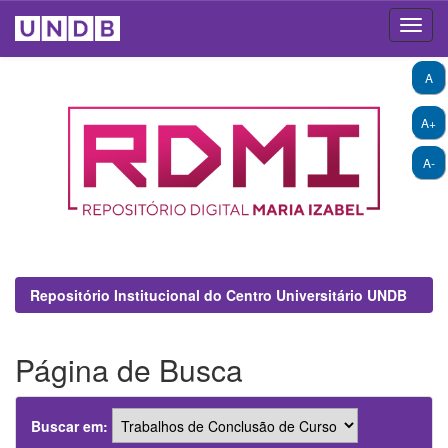
Skip
A
navigation
A+
A-
Repositório Institucional do Centro Universitário UNDB
Página de Busca
Buscar em: