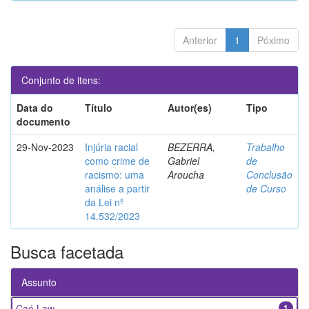
Anterior
1
Póximo
Conjunto de itens:
Data do
Título
Autor(es)
Tipo
documento
29-Nov-2023
Injúria racial
BEZERRA,
Trabalho
como crime de
Gabriel
de
racismo: uma
Aroucha
Conclusão
análise a partir
de Curso
da Lei nº
14.532/2023
Busca facetada
Assunto
Caó Law
1