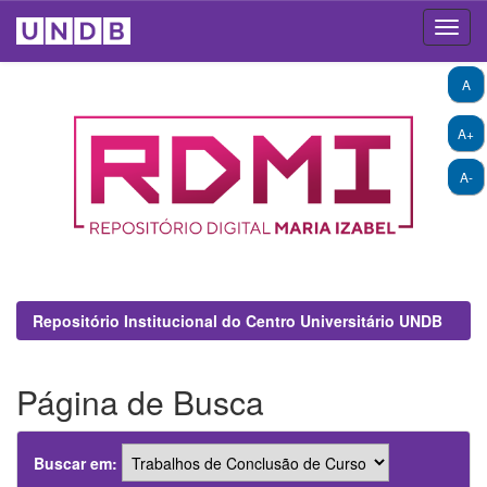
Skip
A
navigation
A+
A-
Repositório Institucional do Centro Universitário UNDB
Página de Busca
Buscar em: