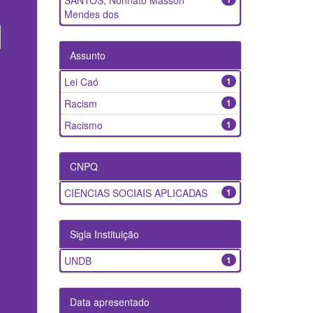
SANTOS, Nonnato Masson
Mendes dos
Assunto
Lei Caó
1
Racism
1
Racismo
1
CNPQ
CIENCIAS SOCIAIS APLICADAS
1
Sigla Instituição
UNDB
1
Data apresentado