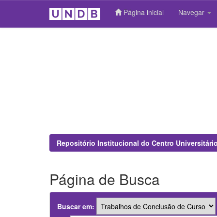
Página inicial
Navegar
Skip
navigation
Repositório Institucional do Centro Universitár
Página de Busca
Buscar em: