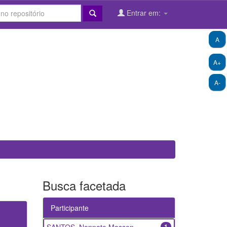
Entrar em:
A
A+
A-
Busca facetada
Participante
1