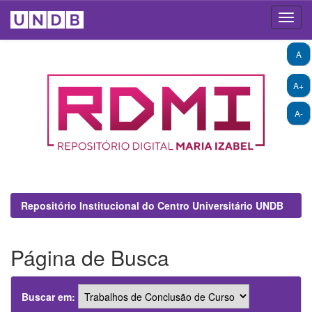
Skip
A
navigation
A+
A-
Repositório Institucional do Centro Universitário UNDB
Página de Busca
Buscar em: