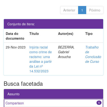
Anterior
1
Póximo
Conjunto de itens:
Data do
Título
Autor(es)
Tipo
documento
29-Nov-2023
Injúria racial
BEZERRA,
Trabalho
como crime de
Gabriel
de
racismo: uma
Aroucha
Conclusão
análise a partir
de Curso
da Lei nº
14.532/2023
Busca facetada
Assunto
Comparison
1