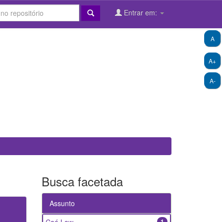
Entrar em:
A
A+
A-
Busca facetada
Assunto
1