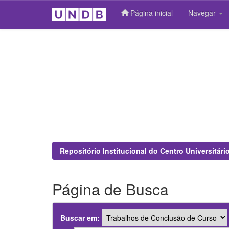
Página inicial
Navegar
Skip
navigation
Repositório Institucional do Centro Universitár
Página de Busca
Buscar em: