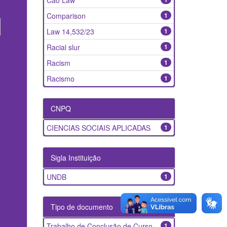
Caó Law
Comparison
1
Law 14,532/23
1
Racial slur
1
Racism
1
Racismo
1
CNPQ
CIENCIAS SOCIAIS APLICADAS
1
Sigla Instituição
UNDB
1
Tipo de documento
Trabalho de Conclusão de Curso
1