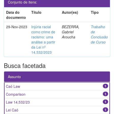
Conjunto de itens:
Data do
Título
Autor(es)
Tipo
documento
29-Nov-2023
Injúria racial
BEZERRA,
Trabalho
como crime de
Gabriel
de
racismo: uma
Aroucha
Conclusão
análise a partir
de Curso
da Lei nº
14.532/2023
Busca facetada
Assunto
Caó Law
1
Comparison
1
Law 14,532/23
1
Lei Caó
1