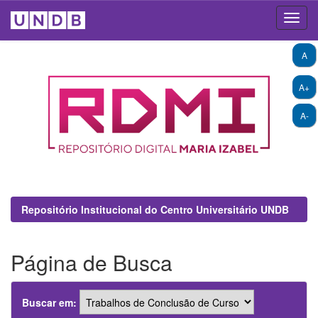
Skip
A
navigation
A+
A-
Repositório Institucional do Centro Universitário UNDB
Página de Busca
Buscar em: