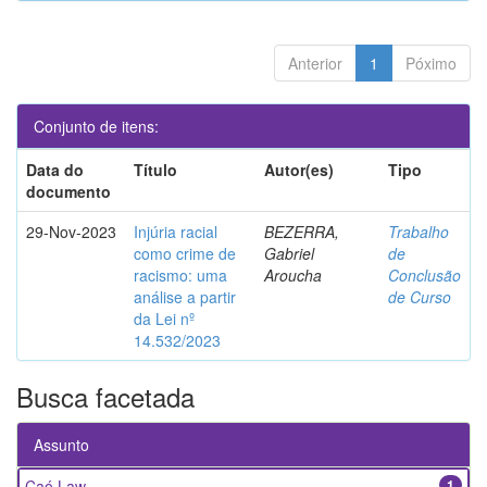
Anterior
1
Póximo
Conjunto de itens:
Data do
Título
Autor(es)
Tipo
documento
29-Nov-2023
Injúria racial
BEZERRA,
Trabalho
como crime de
Gabriel
de
racismo: uma
Aroucha
Conclusão
análise a partir
de Curso
da Lei nº
14.532/2023
Busca facetada
Assunto
Caó Law
1