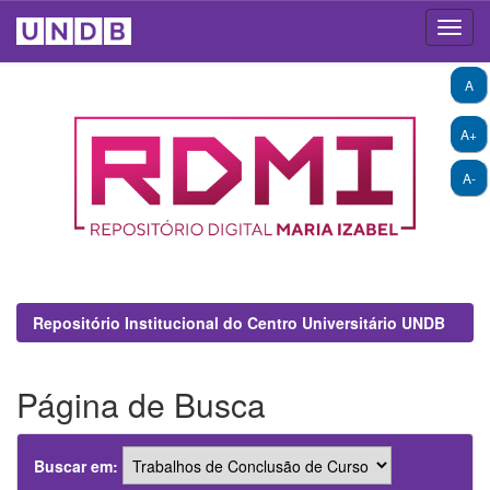
Skip
A
navigation
A+
A-
Repositório Institucional do Centro Universitário UNDB
Página de Busca
Buscar em: