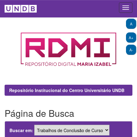
Skip
A
navigation
A+
A-
Repositório Institucional do Centro Universitário UNDB
Página de Busca
Buscar em: