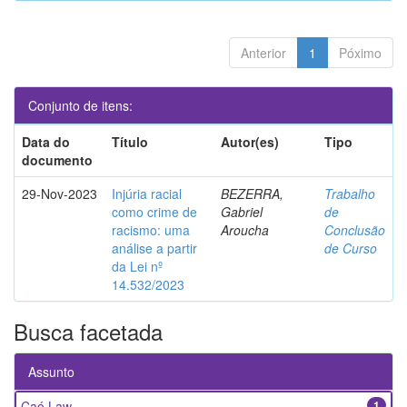
Anterior
1
Póximo
Conjunto de itens:
Data do
Título
Autor(es)
Tipo
documento
29-Nov-2023
Injúria racial
BEZERRA,
Trabalho
como crime de
Gabriel
de
racismo: uma
Aroucha
Conclusão
análise a partir
de Curso
da Lei nº
14.532/2023
Busca facetada
Assunto
Caó Law
1