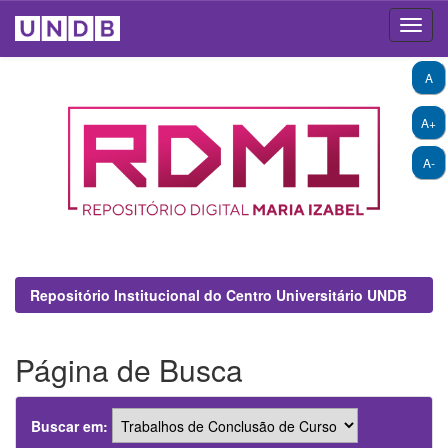
Skip
A
navigation
A+
A-
Repositório Institucional do Centro Universitário UNDB
Página de Busca
Buscar em: