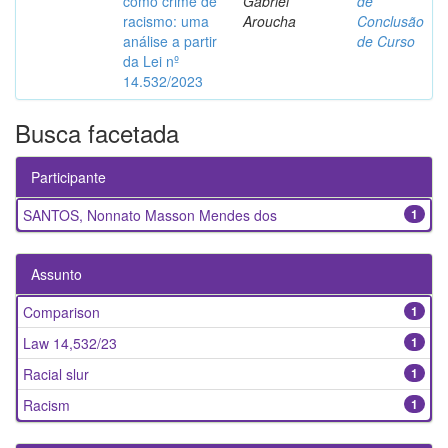
como crime de
Gabriel
de
racismo: uma
Aroucha
Conclusão
análise a partir
de Curso
da Lei nº
14.532/2023
Busca facetada
Participante
SANTOS, Nonnato Masson Mendes dos
1
Assunto
Comparison
1
Law 14,532/23
1
Racial slur
1
Racism
1