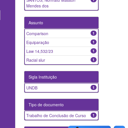
SANTOS, Nonnato Masson
Mendes dos
Assunto
Comparison
1
Equiparação
1
Law 14,532/23
1
Racial slur
1
Sigla Instituição
UNDB
1
Tipo de documento
Trabalho de Conclusão de Curso
1