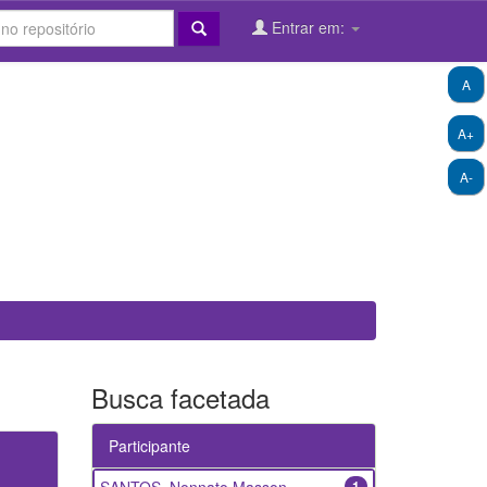
Entrar em:
A
A+
A-
Busca facetada
Participante
1