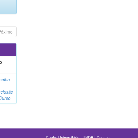
Póximo
o
balho
clusão
Curso
|
Centro Universitário - UNDB
Dspace