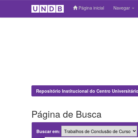
Página inicial
Navegar
Skip
navigation
Repositório Institucional do Centro Universitár
Página de Busca
Buscar em: