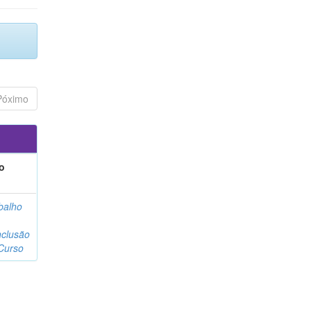
Póximo
o
balho
clusão
Curso