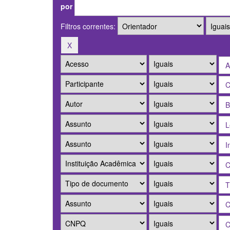
por
Filtros correntes: