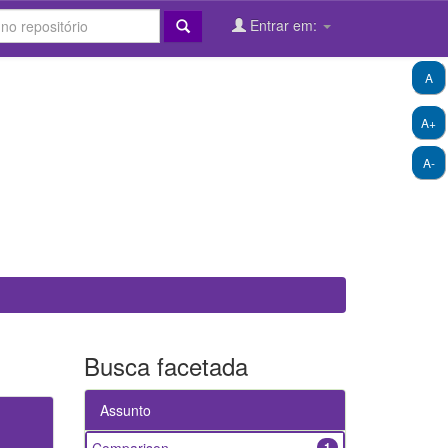
Entrar em:
A
A+
A-
Busca facetada
Assunto
1