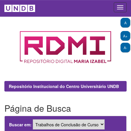
Skip
A
navigation
A+
A-
Repositório Institucional do Centro Universitário UNDB
Página de Busca
Buscar em: