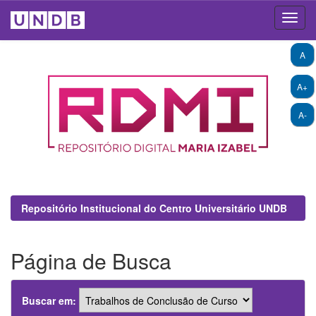
Skip
A
navigation
A+
A-
Repositório Institucional do Centro Universitário UNDB
Página de Busca
Buscar em: