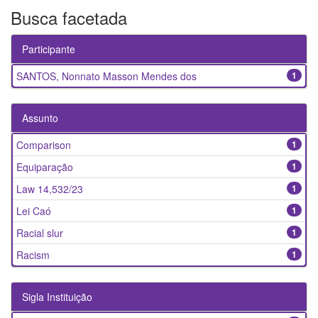
Busca facetada
Participante
SANTOS, Nonnato Masson Mendes dos
1
Assunto
Comparison
1
Equiparação
1
Law 14,532/23
1
Lei Caó
1
Racial slur
1
Racism
1
Sigla Instituição