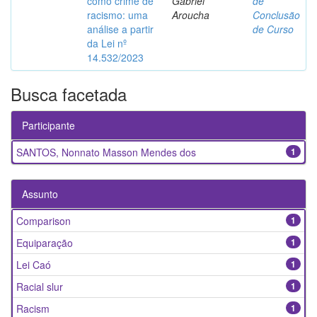
como crime de
Gabriel
de
racismo: uma
Aroucha
Conclusão
análise a partir
de Curso
da Lei nº
14.532/2023
Busca facetada
Participante
SANTOS, Nonnato Masson Mendes dos
1
Assunto
Comparison
1
Equiparação
1
Lei Caó
1
Racial slur
1
Racism
1