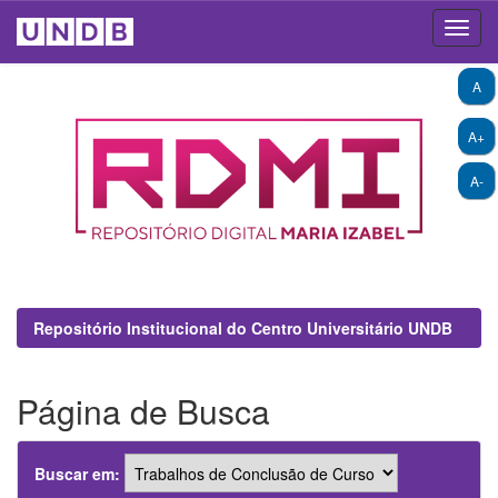
Skip
A
navigation
A+
A-
Repositório Institucional do Centro Universitário UNDB
Página de Busca
Buscar em: