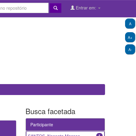
Entrar em:
A
A+
A-
Busca facetada
Participante
1