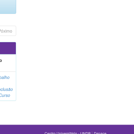
Póximo
o
balho
clusão
Curso
|
Centro Universitário - UNDB
Dspace