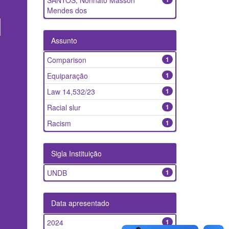
SANTOS, Nonnato Masson
Mendes dos
Assunto
Comparison
1
Equiparação
1
Law 14,532/23
1
Racial slur
1
Racism
1
Sigla Instituição
UNDB
1
Data apresentado
2024
1