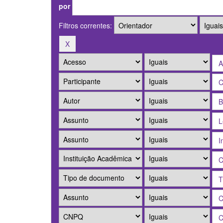
por
Filtros correntes: