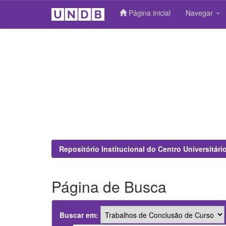
Página inicial
Navegar
Skip
navigation
Repositório Institucional do Centro Universitár
Página de Busca
Buscar em: