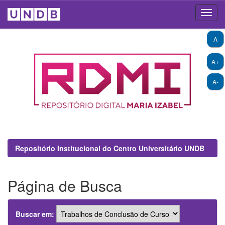
Skip
A
navigation
A+
A-
Repositório Institucional do Centro Universitário UNDB
Página de Busca
Buscar em: