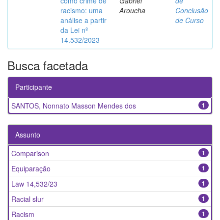
como crime de
Gabriel
de
racismo: uma
Aroucha
Conclusão
análise a partir
de Curso
da Lei nº
14.532/2023
Busca facetada
Participante
SANTOS, Nonnato Masson Mendes dos
1
Assunto
Comparison
1
Equiparação
1
Law 14,532/23
1
Racial slur
1
Racism
1