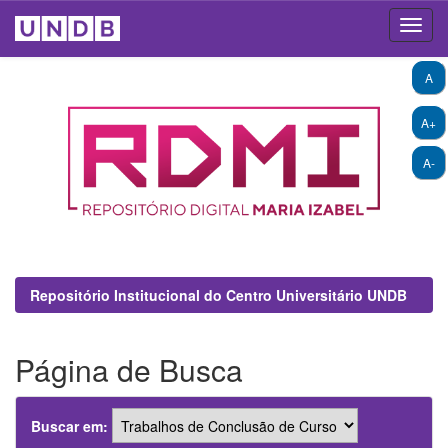
Skip
A
navigation
A+
A-
Repositório Institucional do Centro Universitário UNDB
Página de Busca
Buscar em: