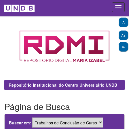
Skip
A
navigation
A+
A-
Repositório Institucional do Centro Universitário UNDB
Página de Busca
Buscar em: