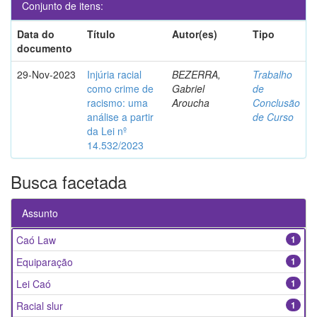
Conjunto de itens:
Data do
Título
Autor(es)
Tipo
documento
29-Nov-2023
Injúria racial
BEZERRA,
Trabalho
como crime de
Gabriel
de
racismo: uma
Aroucha
Conclusão
análise a partir
de Curso
da Lei nº
14.532/2023
Busca facetada
Assunto
Caó Law
1
Equiparação
1
Lei Caó
1
Racial slur
1