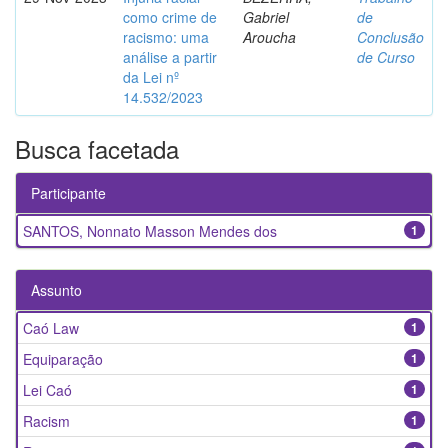
como crime de
Gabriel
de
racismo: uma
Aroucha
Conclusão
análise a partir
de Curso
da Lei nº
14.532/2023
Busca facetada
Participante
SANTOS, Nonnato Masson Mendes dos
1
Assunto
Caó Law
1
Equiparação
1
Lei Caó
1
Racism
1