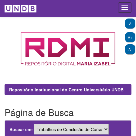
Skip
A
navigation
A+
A-
Repositório Institucional do Centro Universitário UNDB
Página de Busca
Buscar em: