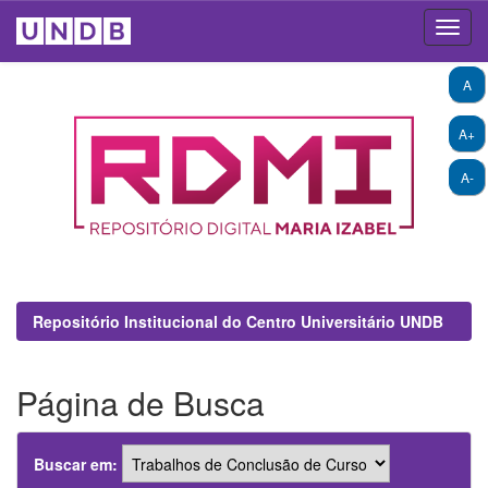
Skip
A
navigation
A+
A-
Repositório Institucional do Centro Universitário UNDB
Página de Busca
Buscar em: