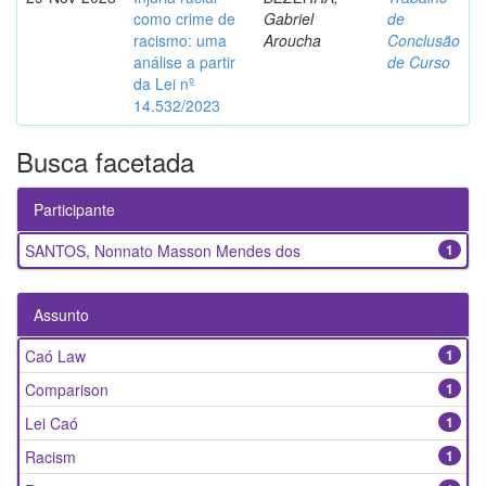
como crime de
Gabriel
de
racismo: uma
Aroucha
Conclusão
análise a partir
de Curso
da Lei nº
14.532/2023
Busca facetada
Participante
SANTOS, Nonnato Masson Mendes dos
1
Assunto
Caó Law
1
Comparison
1
Lei Caó
1
Racism
1