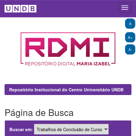
Skip
A
navigation
A+
A-
Repositório Institucional do Centro Universitário UNDB
Página de Busca
Buscar em: