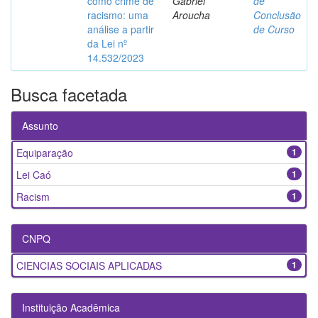
como crime de
Gabriel
de
racismo: uma
Aroucha
Conclusão
análise a partir
de Curso
da Lei nº
14.532/2023
Busca facetada
Assunto
Equiparação
1
Lei Caó
1
Racism
1
CNPQ
CIENCIAS SOCIAIS APLICADAS
1
Instituição Acadêmica