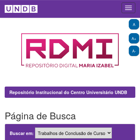
Skip
A
navigation
A+
A-
Repositório Institucional do Centro Universitário UNDB
Página de Busca
Buscar em: