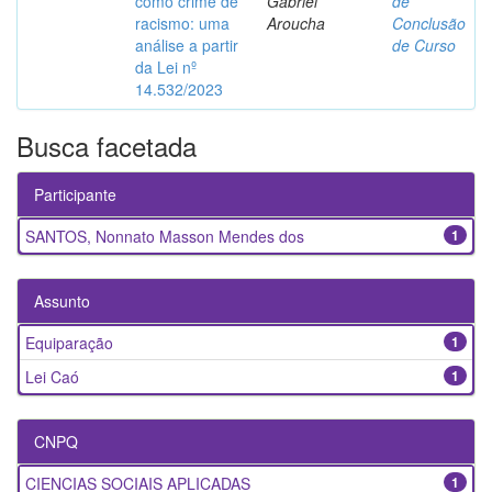
como crime de
Gabriel
de
racismo: uma
Aroucha
Conclusão
análise a partir
de Curso
da Lei nº
14.532/2023
Busca facetada
Participante
SANTOS, Nonnato Masson Mendes dos
1
Assunto
Equiparação
1
Lei Caó
1
CNPQ
CIENCIAS SOCIAIS APLICADAS
1