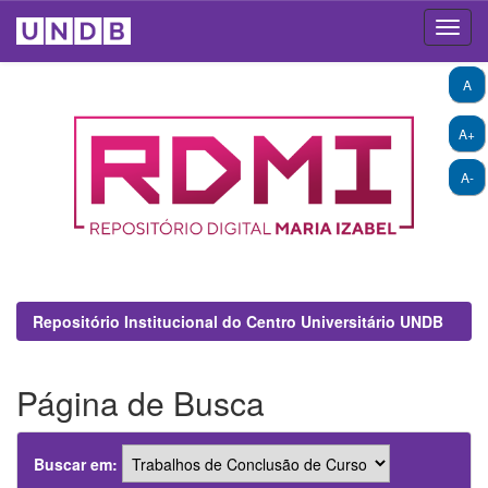
Skip
A
navigation
A+
A-
Repositório Institucional do Centro Universitário UNDB
Página de Busca
Buscar em: