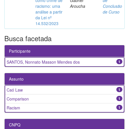
como crime de
Gabriel
de
racismo: uma
Aroucha
Conclusão
análise a partir
de Curso
da Lei nº
14.532/2023
Busca facetada
Participante
SANTOS, Nonnato Masson Mendes dos
1
Assunto
Caó Law
1
Comparison
1
Racism
1
CNPQ