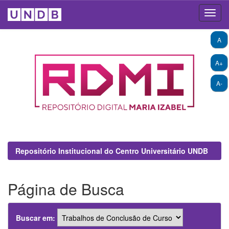
Skip
A
navigation
A+
A-
Repositório Institucional do Centro Universitário UNDB
Página de Busca
Buscar em: