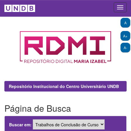
Skip
A
navigation
A+
A-
Repositório Institucional do Centro Universitário UNDB
Página de Busca
Buscar em: