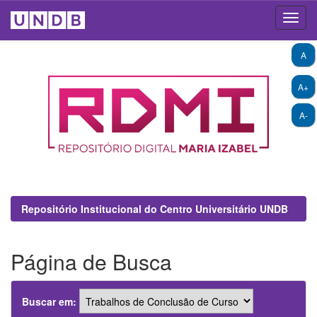
Skip
A
navigation
A+
A-
Repositório Institucional do Centro Universitário UNDB
Página de Busca
Buscar em: