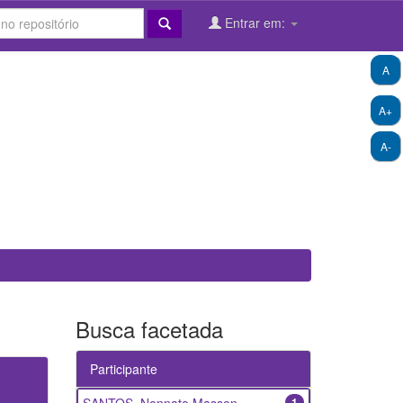
Entrar em:
A
A+
A-
Busca facetada
Participante
1