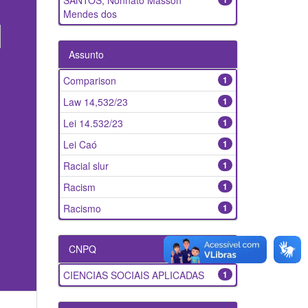
SANTOS, Nonnato Masson
Mendes dos
Assunto
Comparison
1
Law 14,532/23
1
Lei 14.532/23
1
Lei Caó
1
Racial slur
1
Racism
1
Racismo
1
CNPQ
CIENCIAS SOCIAIS APLICADAS
1