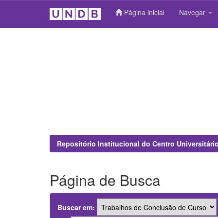
Página inicial
Navegar
Skip
navigation
Repositório Institucional do Centro Universitár
Página de Busca
Buscar em: