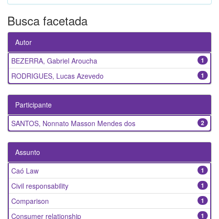
Busca facetada
Autor
BEZERRA, Gabriel Aroucha
1
RODRIGUES, Lucas Azevedo
1
Participante
SANTOS, Nonnato Masson Mendes dos
2
Assunto
Caó Law
1
Civil responsability
1
Comparison
1
Consumer relationship
1