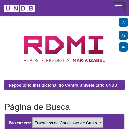
Skip
A
navigation
A+
A-
Repositório Institucional do Centro Universitário UNDB
Página de Busca
Buscar em: