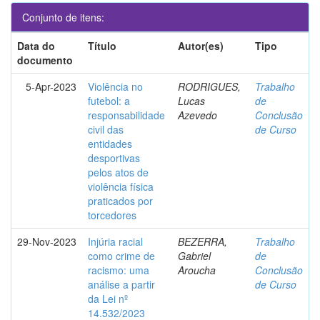
Conjunto de itens:
Data do
Título
Autor(es)
Tipo
documento
5-Apr-2023
Violência no
RODRIGUES,
Trabalho
futebol: a
Lucas
de
responsabilidade
Azevedo
Conclusão
civil das
de Curso
entidades
desportivas
pelos atos de
violência física
praticados por
torcedores
29-Nov-2023
Injúria racial
BEZERRA,
Trabalho
como crime de
Gabriel
de
racismo: uma
Aroucha
Conclusão
análise a partir
de Curso
da Lei nº
14.532/2023