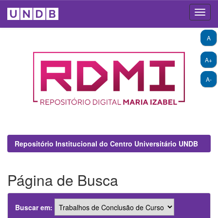
Skip
A
navigation
A+
A-
Repositório Institucional do Centro Universitário UNDB
Página de Busca
Buscar em: