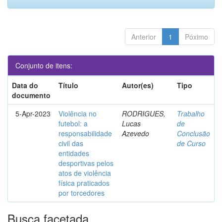
Anterior
1
Póximo
Conjunto de itens:
Data do
Título
Autor(es)
Tipo
documento
5-Apr-2023
Violência no
RODRIGUES,
Trabalho
futebol: a
Lucas
de
responsabilidade
Azevedo
Conclusão
civil das
de Curso
entidades
desportivas pelos
atos de violência
física praticados
por torcedores
Busca facetada