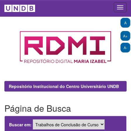
Skip
A
navigation
A+
A-
Repositório Institucional do Centro Universitário UNDB
Página de Busca
Buscar em: