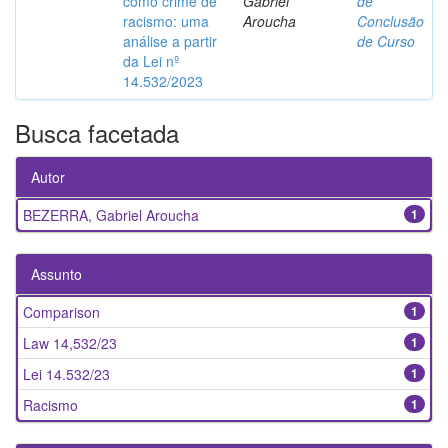
como crime de
Gabriel
de
racismo: uma
Aroucha
Conclusão
análise a partir
de Curso
da Lei nº
14.532/2023
Busca facetada
Autor
BEZERRA, Gabriel Aroucha
1
Assunto
Comparison
1
Law 14,532/23
1
Lei 14.532/23
1
Racismo
1