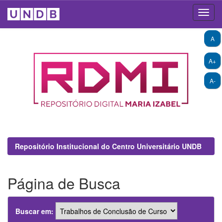
Skip
A
navigation
A+
A-
Repositório Institucional do Centro Universitário UNDB
Página de Busca
Buscar em: