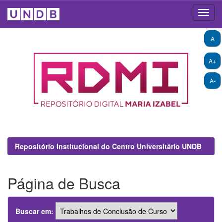
Skip
A
navigation
A+
A-
Repositório Institucional do Centro Universitário UNDB
Página de Busca
Buscar em: