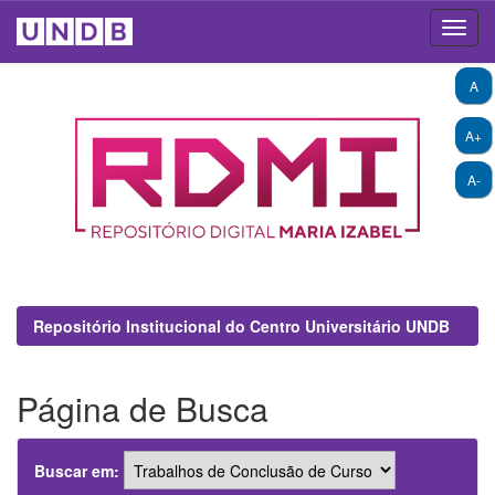
Skip
A
navigation
A+
A-
Repositório Institucional do Centro Universitário UNDB
Página de Busca
Buscar em: